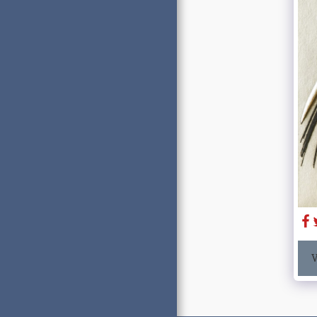
PORTFOLIO
À PROPOS D'ALAIN
BAR
ÉVÉNEMENTS
L'OEUVRE C'EST
AUSSI...
LA MARQUE
LES PARTENAIRES
ENVIE D'EN SAVOIR
PLUS?